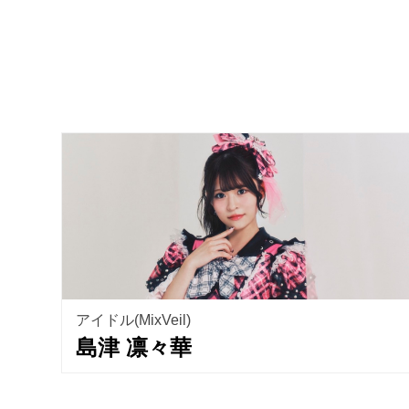
アイドル(MixVeil)
島津 凛々華