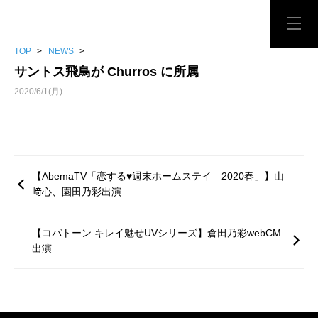
TOP
>
NEWS
>
サントス飛鳥が Churros に所属
2020/6/1(月)
【AbemaTV「恋する♥週末ホームステイ 2020春」】山
﨑心、園田乃彩出演
【コパトーン キレイ魅せUVシリーズ】倉田乃彩webCM
出演