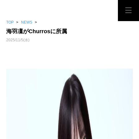
TOP
>
NEWS
>
海羽凜がChurrosに所属
2025/11/5(水)