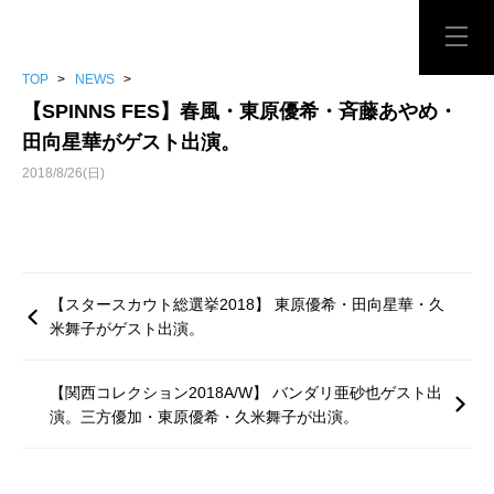
TOP
>
NEWS
>
【SPINNS FES】春風・東原優希・斉藤あやめ・
田向星華がゲスト出演。
2018/8/26(日)
【スタースカウト総選挙2018】 東原優希・田向星華・久
米舞子がゲスト出演。
【関西コレクション2018A/W】 バンダリ亜砂也ゲスト出
演。三方優加・東原優希・久米舞子が出演。