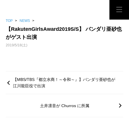
TOP
>
NEWS
>
【RakutenGirlsAward2019S/S】 バンダリ亜砂也
がゲスト出演
2019/5/18(土)
【MBS/TBS『都立水商！～令和～』】バンダリ亜砂也が
江川龍臣役で出演
土井凛音が Churros に所属