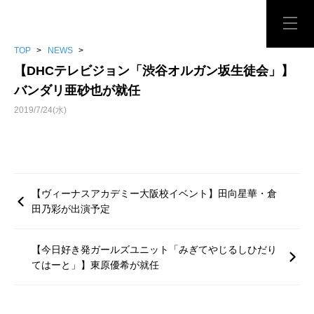
TOP
>
NEWS
>
【DHCテレビジョン「渋谷オルガン坂生徒会」】
バンダリ亜砂也が就任
2019/7/24(水)
【ヴィーナスアカデミー大阪校イベント】田向星華・倉
田乃彩が出演予定
【今日好き発ガールズユニット「みぎてやじるしひだり
てはーと」】東原優希が就任