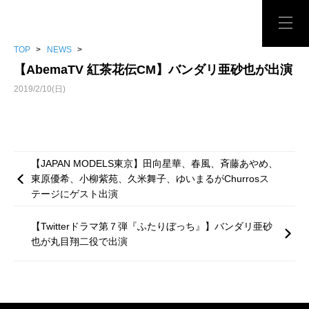
TOP
>
NEWS
>
【AbemaTV 紅茶花伝CM】バンダリ亜砂也が出演
2019/2/10(日)
【JAPAN MODELS東京】田向星華、春風、斉藤あやめ、
東原優希、小柳紫苑、久米舞子、ゆいまるがChurrosス
テージにゲスト出演
【Twitterドラマ第７弾『ふたりぼっち』】バンダリ亜砂
也が丸目翔二役で出演