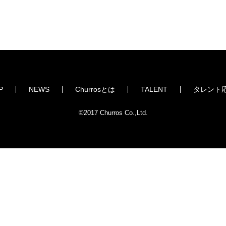
P
NEWS
Churrosとは
TALENT
タレント
©2017 Churros Co.,Ltd.