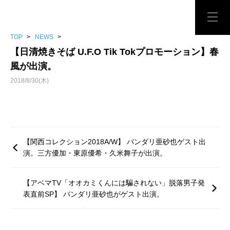
TOP
>
NEWS
>
【日清焼きそば U.F.O Tik Tokプロモーション】春
風が出演。
2018/8/30(木)
【関西コレクション2018A/W】 バンダリ亜砂也ゲスト出
演。三方優加・東原優希・久米舞子が出演。
【アベマTV「オオカミくんには騙されない」脱落男子発
表直前SP】 バンダリ亜砂也がゲスト出演。